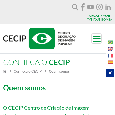
Vá para o conteúdo
MEMÓRIA CECIP
TV MAXAMBOMBA
Toggle n
CONHEÇA O
CECIP
Conheça o
CECIP
Quem somos
Togg
Quem somos
O CECIP Centro de Criação de Imagem