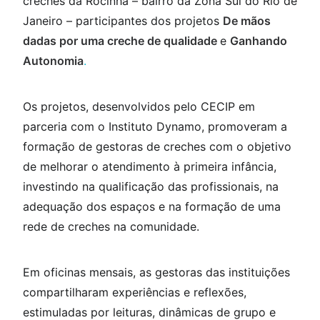
creches da Rocinha – bairro da Zona Sul do Rio de
Janeiro – participantes dos projetos
De mãos
2020-2022
dadas por uma creche de qualidade
e
Ganhando
Autonomia
.
Os projetos, desenvolvidos pelo CECIP em
parceria com o Instituto Dynamo, promoveram a
formação de gestoras de creches com o objetivo
de melhorar o atendimento à primeira infância,
investindo na qualificação das profissionais, na
adequação dos espaços e na formação de uma
rede de creches na comunidade.
Em oficinas mensais, as gestoras das instituições
compartilharam experiências e reflexões,
estimuladas por leituras, dinâmicas de grupo e