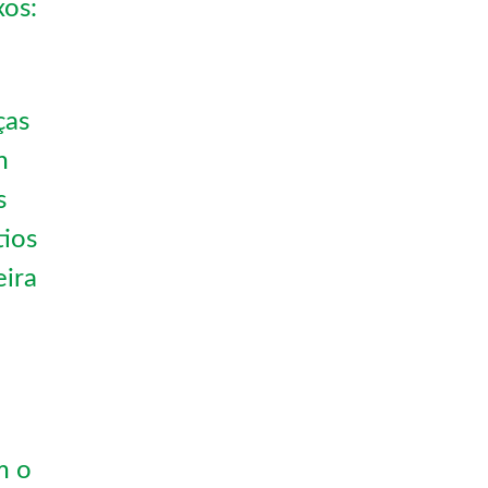
xos:
ças
m
s
tios
eira
m o