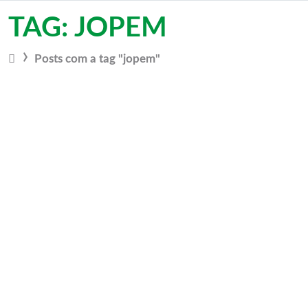
Vá para o conteúdo
TAG: JOPEM
Posts com a tag "jopem"