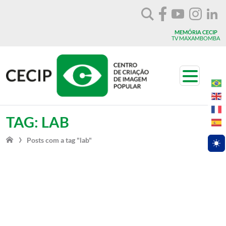
Vá para o conteúdo
MEMÓRIA CECIP
TV MAXAMBOMBA
Toggle n
TAG: LAB
Posts com a tag "lab"
Togg