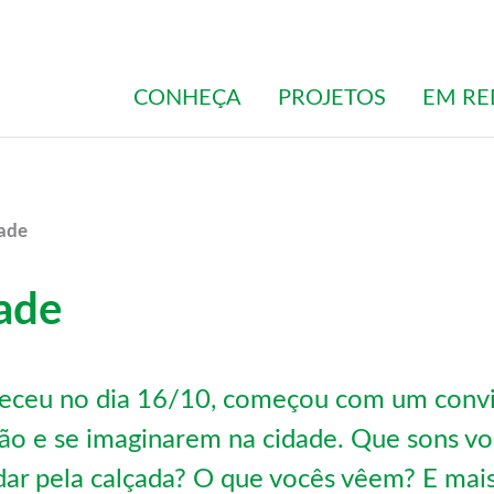
CONHEÇA
PROJETOS
EM RE
dade
ade
teceu no dia 16/10, começou com um conv
hão e se imaginarem na cidade. Que sons v
r pela calçada? O que vocês vêem? E mais