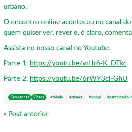
urbano.
O encontro online aconteceu no canal d
quem quiser ver, rever e, é claro, comenta
Assista no nosso canal no Youtube:
Parte 1:
https://youtu.be/wHr6-K_DTkc
Parte 2:
https://youtu.be/6rWY3cI-GhU
Campanhas
Vídeos
#
cidade
#
criança
#
mobpi
#
participação in
Navegação de Post
« Post anterior