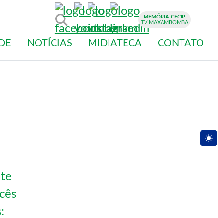
MEMÓRIA CECIP
TV MAXAMBOMBA
DE
NOTÍCIAS
MIDIATECA
CONTATO
Togg
ite
ocês
: