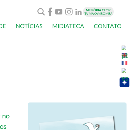
MEMÓRIA CECIP
TV MAXAMBOMBA
DE
NOTÍCIAS
MIDIATECA
CONTATO
Togg
z no
mos