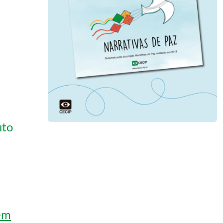
uto
,
em