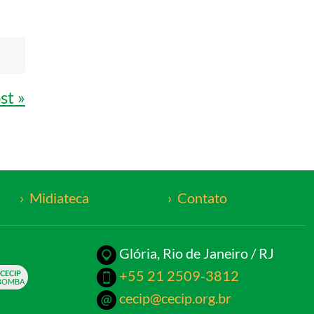
st »
Midiateca
Contato
Glória, Rio de Janeiro / RJ
+55 21 2509-3812
CECIP
BOMBA
cecip@cecip.org.br