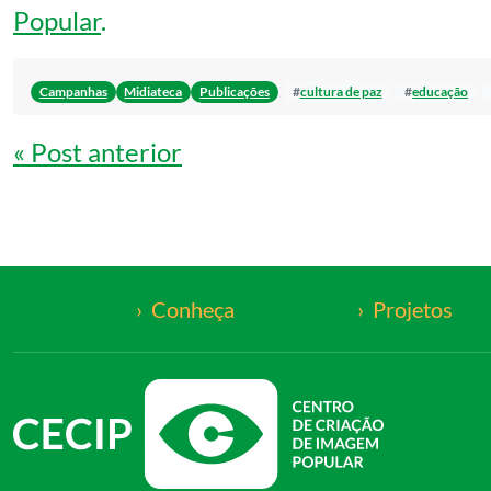
Popular
.
Campanhas
Midiateca
Publicações
#
cultura de paz
#
educação
Navegação de Post
« Post anterior
Conheça
Projetos