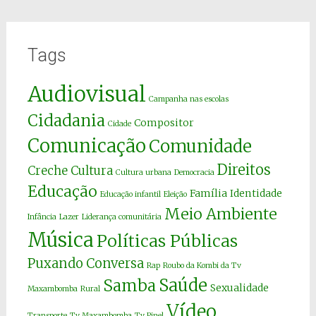
Tags
Audiovisual
Campanha nas escolas
Cidadania
Compositor
Cidade
Comunicação
Comunidade
Direitos
Creche
Cultura
Cultura urbana
Democracia
Educação
Família
Identidade
Educação infantil
Eleição
Meio Ambiente
Infância
Lazer
Liderança comunitária
Música
Políticas Públicas
Puxando Conversa
Rap
Roubo da Kombi da Tv
Saúde
Samba
Sexualidade
Maxambomba
Rural
Vídeo
Transporte
Tv Maxambomba
Tv Pinel