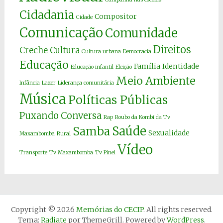
Cidadania
Compositor
Cidade
Comunicação
Comunidade
Direitos
Creche
Cultura
Cultura urbana
Democracia
Educação
Família
Identidade
Educação infantil
Eleição
Meio Ambiente
Infância
Lazer
Liderança comunitária
Música
Políticas Públicas
Puxando Conversa
Rap
Roubo da Kombi da Tv
Saúde
Samba
Sexualidade
Maxambomba
Rural
Vídeo
Transporte
Tv Maxambomba
Tv Pinel
Copyright © 2026
Memórias do CECIP
. All rights reserved.
Tema:
Radiate
por ThemeGrill. Powered by
WordPress
.