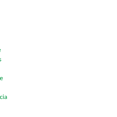
e
s
 e
cia