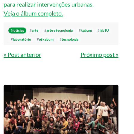
para realizar intervenções urbanas.
Veja o álbum completo.
Notícias
#
arte
#
arte e tecnologia
#
kabum
#
lab IU
#
laboratório
#
oi kabum
#
tecnologia
Navegação de Post
« Post anterior
Próximo post »