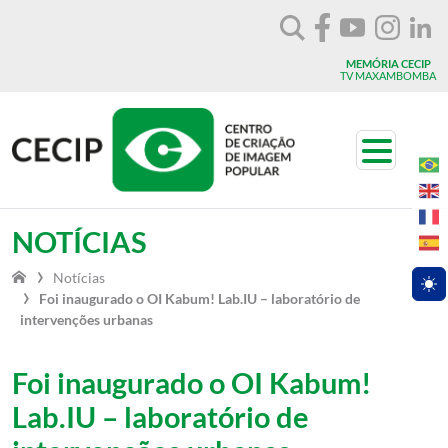
Vá para o conteúdo
MEMÓRIA CECIP
TV MAXAMBOMBA
Toggle n
NOTÍCIAS
Notícias
Togg
Foi inaugurado o OI Kabum! Lab.IU – laboratório de
intervenções urbanas
Foi inaugurado o OI Kabum!
Lab.IU – laboratório de